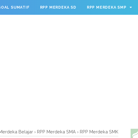
g.cmd.push(function() { googletag.defineSlot('/23209888932
SOAL SUMATIF
RPP MERDEKA SD
RPP MERDEKA SMP
leSingleRequest(); googletag.enableServices(); });
Merdeka Belajar
›
RPP Merdeka SMA
›
RPP Merdeka SMK