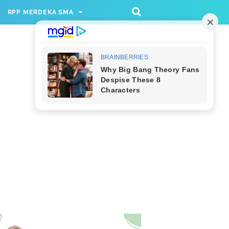
/rppmer', [336, 280], 'div-gpt-ad-1733174991559-
RPP MERDEKA SMA