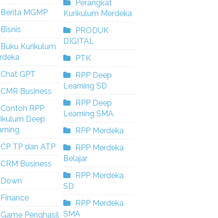
Perangkat
Berita MGMP
Kurikulum Merdeka
Bisnis
PRODUK
DIGITAL
Buku Kurikulum
rdeka
PTK
Chat GPT
RPP Deep
Learning SD
CMR Business
RPP Deep
Contoh RPP
Learning SMA
rikulum Deep
rning
RPP Merdeka
CP TP dan ATP
RPP Merdeka
Belajar
CRM Business
RPP Merdeka
Down
SD
Finance
RPP Merdeka
SMA
Game Penghasil