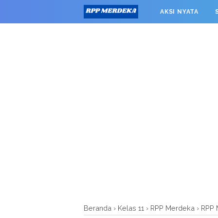
window.googletag = window.googletag || {cmd: []}; googleta
AKSI NYATA
0').addService(googletag.pubads()); googletag.pubads().enab
RPP MERDEKA SMK
Beranda
›
Kelas 11
›
RPP Merdeka
›
RPP 