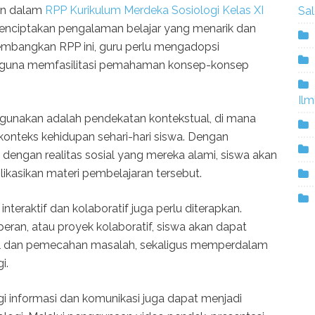
an dalam
RPP Kurikulum Merdeka Sosiologi Kelas XI
Sa
enciptakan pengalaman belajar yang menarik dan
embangkan RPP ini, guru perlu mengadopsi
if guna memfasilitasi pemahaman konsep-konsep
Ilm
igunakan adalah pendekatan kontekstual, di mana
konteks kehidupan sehari-hari siswa. Dengan
dengan realitas sosial yang mereka alami, siswa akan
asikan materi pembelajaran tersebut.
interaktif dan kolaboratif juga perlu diterapkan.
peran, atau proyek kolaboratif, siswa akan dapat
l dan pemecahan masalah, sekaligus memperdalam
i.
i informasi dan komunikasi juga dapat menjadi