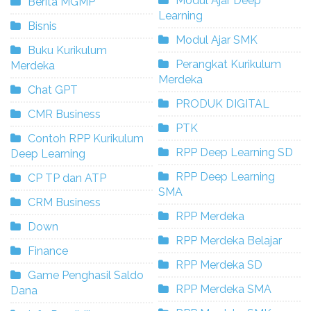
Modul Ajar Deep
Berita MGMP
Learning
Bisnis
Modul Ajar SMK
Buku Kurikulum
Perangkat Kurikulum
Merdeka
Merdeka
Chat GPT
PRODUK DIGITAL
CMR Business
PTK
Contoh RPP Kurikulum
RPP Deep Learning SD
Deep Learning
RPP Deep Learning
CP TP dan ATP
SMA
CRM Business
RPP Merdeka
Down
RPP Merdeka Belajar
Finance
RPP Merdeka SD
Game Penghasil Saldo
RPP Merdeka SMA
Dana