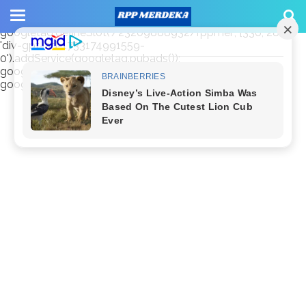
window.googletag = window.googletag || {cmd: []};
googletag.cmd.push(function() {
googletag.defineSlot('/23209888932/rppmer', [336, 280],
'div-gpt-ad-1733174991559-
0').addService(googletag.pubads());
googletag.pubads().enableSingleRequest();
googletag.enableServices(); });