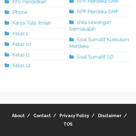
RPP Merdeka SMK
Info Pendidikan
RPP Merdeka SMP
iPhone
shila sawangan
Karya Tulis Ilmiah
bermasalah
Kelas 1
Soal Sumatif Kurikulum
Kelas 10
Merdeka
Kelas 11
Soal Sumatif SD
Kelas 12
About
Contact
Privacy Policy
Disclaimer
TOS