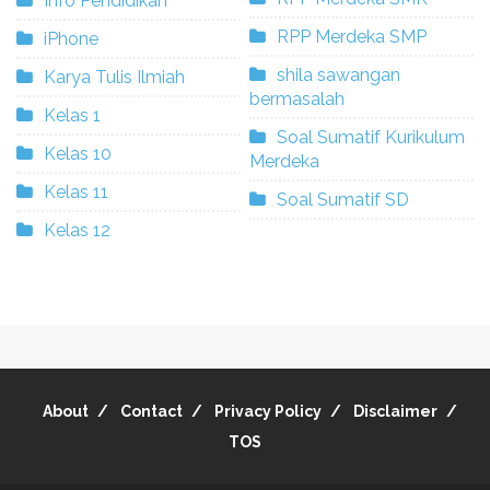
Info Pendidikan
RPP Merdeka SMP
iPhone
shila sawangan
Karya Tulis Ilmiah
bermasalah
Kelas 1
Soal Sumatif Kurikulum
Kelas 10
Merdeka
Kelas 11
Soal Sumatif SD
Kelas 12
About
Contact
Privacy Policy
Disclaimer
TOS