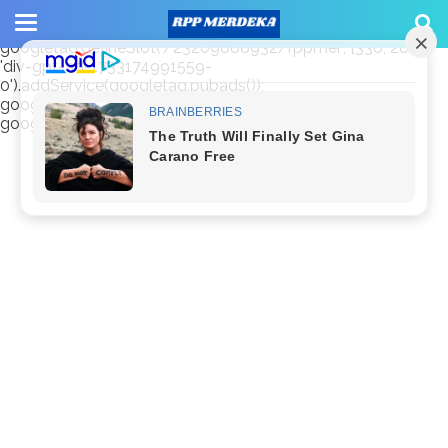
window.googletag = window.googletag || {cmd: []};
googletag.cmd.push(function() {
googletag.defineSlot('/23209888932/rppmer', [336, 280],
'div-gpt-ad-1733174991559-
0').addService(googletag.pubads());
googletag.pubads().enableSingleRequest();
googletag.enableServices(); });