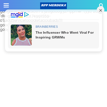
window.googletag = window.googletag || {cmd: []};
googletag.cmd.push(function() {
googletag.defineSlot('/23209888932/rppmer', [336, 280],
'div-gpt-ad-1733174991559-
0').addService(googletag.pubads());
googletag.pubads().enableSingleRequest();
googletag.enableServices(); });