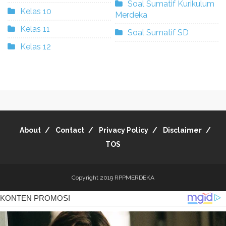
Soal Sumatif Kurikulum
Kelas 10
Merdeka
Kelas 11
Soal Sumatif SD
Kelas 12
About
Contact
Privacy Policy
Disclaimer
TOS
Copyright 2019
RPPMERDEKA