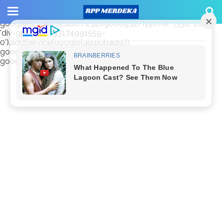
window.googletag = window.googletag || {cmd: []};
googletag.cmd.push(function() {
googletag.defineSlot('/23209888932/rppmer', [336, 280],
'div-gpt-ad-1733174991559-
0').addService(googletag.pubads());
googletag.pubads().enableSingleRequest();
googletag.enableServices(); });