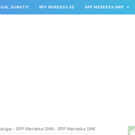
g.cmd.push(function() { googletag.defineSlot('/23209888932
SOAL SUMATIF
RPP MERDEKA SD
RPP MERDEKA SMP
leSingleRequest(); googletag.enableServices(); });
elajar
›
RPP Merdeka SMA
›
RPP Merdeka SMK