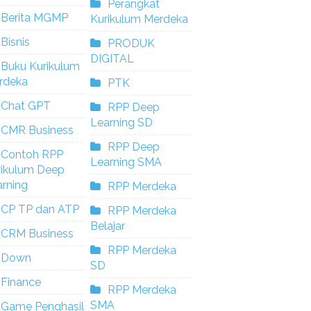
Perangkat
Berita MGMP
Kurikulum Merdeka
Bisnis
PRODUK
DIGITAL
Buku Kurikulum
rdeka
PTK
Chat GPT
RPP Deep
Learning SD
CMR Business
RPP Deep
Contoh RPP
Learning SMA
rikulum Deep
rning
RPP Merdeka
CP TP dan ATP
RPP Merdeka
Belajar
CRM Business
RPP Merdeka
Down
SD
Finance
RPP Merdeka
SMA
Game Penghasil