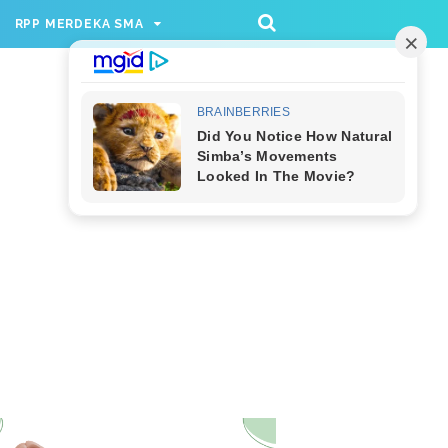
/rppmer', [336, 280], 'div-gpt-ad-1733174991559-
RPP MERDEKA SMA