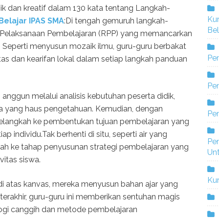
nik dan kreatif dalam 130 kata tentang Langkah-
Ku
elajar IPAS SMA
:Di tengah gemuruh langkah-
Bel
na Pelaksanaan Pembelajaran (RPP) yang memancarkan
 Seperti menyusun mozaik ilmu, guru-guru berbakat
Pe
as dan kearifan lokal dalam setiap langkah panduan
Pen
anggun melalui analisis kebutuhan peserta didik,
iwa yang haus pengetahuan. Kemudian, dengan
Pe
elangkah ke pembentukan tujuan pembelajaran yang
 individu.Tak berhenti di situ, seperti air yang
Pe
gkah ke tahap penyusunan strategi pembelajaran yang
Un
vitas siswa.
Ku
 di atas kanvas, mereka menyusun bahan ajar yang
 terakhir, guru-guru ini memberikan sentuhan magis
ogi canggih dan metode pembelajaran