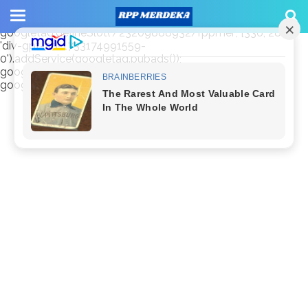
window.googletag = window.googletag || {cmd: []};
googletag.cmd.push(function() {
googletag.defineSlot('/23209888932/rppmer', [336, 280],
'div-gpt-ad-1733174991559-
0').addService(googletag.pubads());
googletag.pubads().enableSingleRequest();
googletag.enableServices(); });