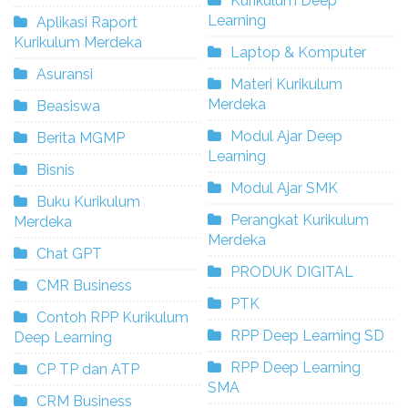
Kurikulum Deep
Learning
Aplikasi Raport
Kurikulum Merdeka
Laptop & Komputer
Asuransi
Materi Kurikulum
Merdeka
Beasiswa
Modul Ajar Deep
Berita MGMP
Learning
Bisnis
Modul Ajar SMK
Buku Kurikulum
Perangkat Kurikulum
Merdeka
Merdeka
Chat GPT
PRODUK DIGITAL
CMR Business
PTK
Contoh RPP Kurikulum
RPP Deep Learning SD
Deep Learning
RPP Deep Learning
CP TP dan ATP
SMA
CRM Business