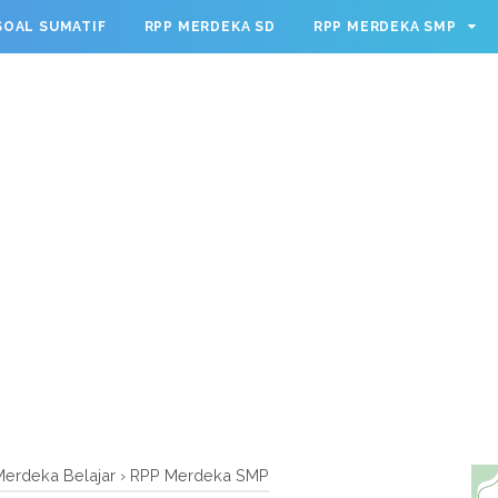
g.cmd.push(function() { googletag.defineSlot('/23209888932
SOAL SUMATIF
RPP MERDEKA SD
RPP MERDEKA SMP
leSingleRequest(); googletag.enableServices(); });
erdeka Belajar
›
RPP Merdeka SMP