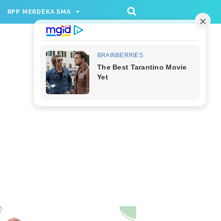
/rppmer', [336, 280], 'div-gpt-ad-1733174991559-
RPP MERDEKA SMA