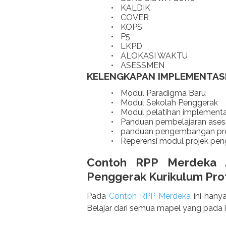
•
KALDIK
•
COVER
•
KOPS
•
P5
•
LKPD
•
ALOKASI WAKTU
•
ASESSMEN
KELENGKAPAN IMPLEMENTAS
•
Modul Paradigma Baru
•
Modul Sekolah Penggerak
•
Modul pelatihan implementa
•
Panduan pembelajaran ase
•
panduan pengembangan proje
•
Reperensi modul projek peng
Contoh RPP Merdeka 
Penggerak Kurikulum Pro
Pada
Contoh RPP Merdeka
ini hany
Belajar dari semua mapel yang pada 