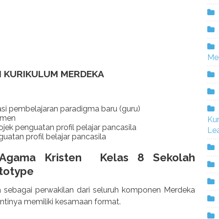
Me
I KURIKULUM MERDEKA
si pembelajaran paradigma baru (guru)
smen
Ku
k penguatan profil pelajar pancasila
Lea
uatan profil belajar pancasila
Agama Kristen
Kelas 8 Sekolah
totype
a sebagai perwakilan dari seluruh komponen Merdeka
intinya memiliki kesamaan format.