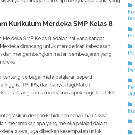
 siswa yang tangguh dan siap menghadapi dunia yang
Ku
Bel
am Kurikulum Merdeka SMP Kelas 8
Pe
m Merdeka SMP Kelas 8 adalah hal yang sangat
m Merdeka dirancang untuk memberikan kebebasan
Pen
ih dan mengembangkan materi pembelajaran yang
mereka.
Pe
ar tentang berbagai mata pelajaran seperti
Inggris, IPA, IPS, dan banyak lagi.Materi
Pe
a dirancang untuk mencakup aspek kognitif, afektif,
Un
Ku
diintegrasikan dengan kehidupan sehari-hari siswa,
an menerapkan apa yang mereka pelajari dalam
deka, siswa juga diberikan kesempatan untuk