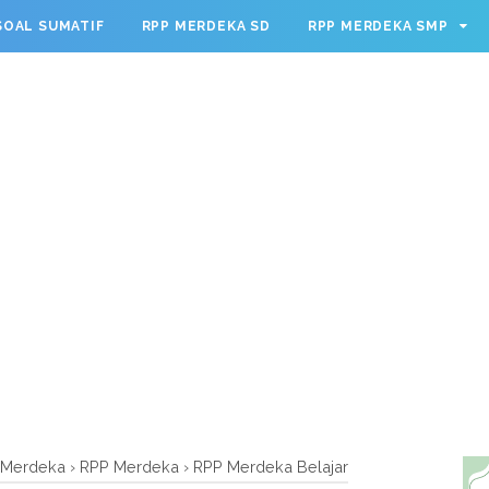
g.cmd.push(function() { googletag.defineSlot('/23209888932
SOAL SUMATIF
RPP MERDEKA SD
RPP MERDEKA SMP
leSingleRequest(); googletag.enableServices(); });
m Merdeka
›
RPP Merdeka
›
RPP Merdeka Belajar