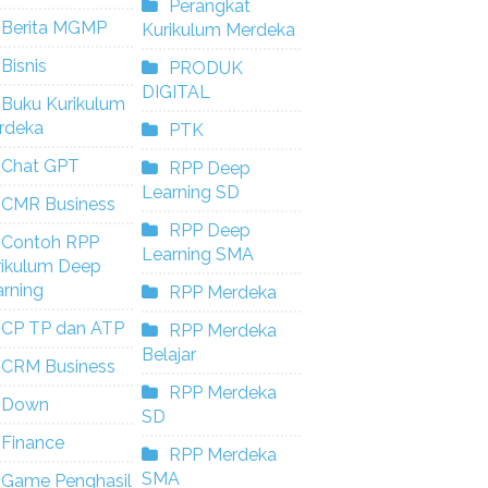
Perangkat
Berita MGMP
Kurikulum Merdeka
Bisnis
PRODUK
DIGITAL
Buku Kurikulum
rdeka
PTK
Chat GPT
RPP Deep
Learning SD
CMR Business
RPP Deep
Contoh RPP
Learning SMA
rikulum Deep
rning
RPP Merdeka
CP TP dan ATP
RPP Merdeka
Belajar
CRM Business
RPP Merdeka
Down
SD
Finance
RPP Merdeka
SMA
Game Penghasil