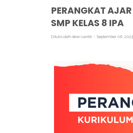
PERANGKAT AJAR
SMP KELAS 8 IPA
Ditulis oleh
dewi cantik
September 06, 202