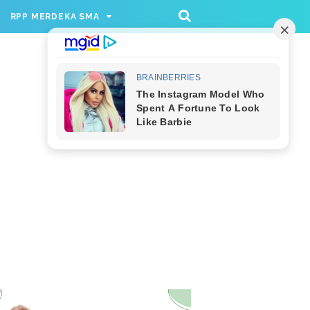
/rppmer', [336, 280], 'div-gpt-ad-1733174991559-
RPP MERDEKA SMA