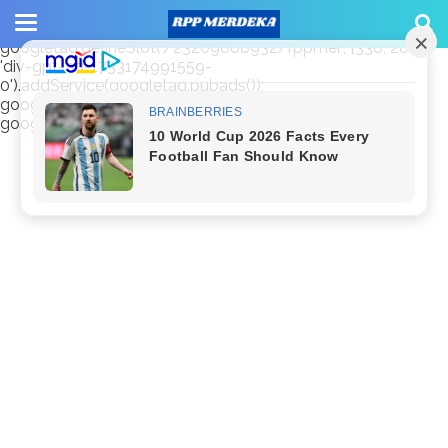
window.googletag = window.googletag || {cmd: []};
googletag.cmd.push(function() {
googletag.defineSlot('/23209888932/rppmer', [336, 280],
'div-gpt-ad-1733174991559-
0').addService(googletag.pubads());
googletag.pubads().enableSingleRequest();
googletag.enableServices(); });