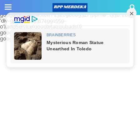
window.googletag = window.googletag || {cmd: []};
googletag.cmd.push(function() {
googletag.defineSlot('/23209888932/rppmer', [336, 280],
'div-gpt-ad-1733174991559-
0').addService(googletag.pubads());
googletag.pubads().enableSingleRequest();
googletag.enableServices(); });