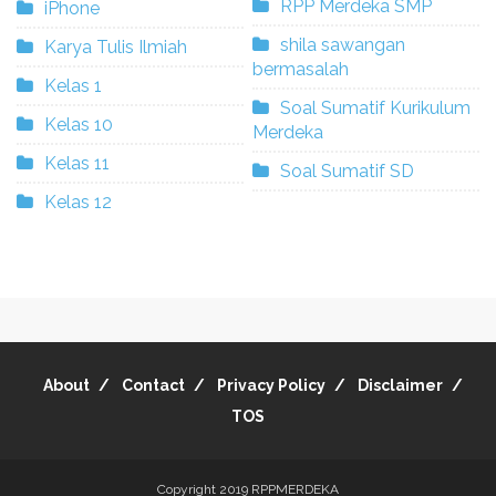
RPP Merdeka SMP
iPhone
shila sawangan
Karya Tulis Ilmiah
bermasalah
Kelas 1
Soal Sumatif Kurikulum
Kelas 10
Merdeka
Kelas 11
Soal Sumatif SD
Kelas 12
About
Contact
Privacy Policy
Disclaimer
TOS
Copyright 2019
RPPMERDEKA