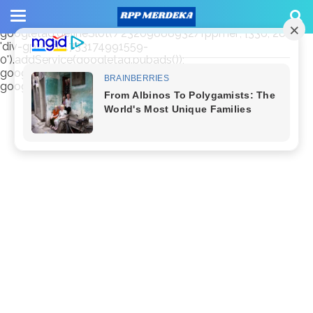
window.googletag = window.googletag || {cmd: []};
googletag.cmd.push(function() {
googletag.defineSlot('/23209888932/rppmer', [336, 280],
'div-gpt-ad-1733174991559-
0').addService(googletag.pubads());
googletag.pubads().enableSingleRequest();
googletag.enableServices(); });