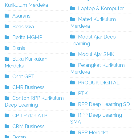
Kurikulum Merdeka
Laptop & Komputer
Asuransi
Materi Kurikulum
Merdeka
Beasiswa
Modul Ajar Deep
Berita MGMP
Learning
Bisnis
Modul Ajar SMK
Buku Kurikulum
Perangkat Kurikulum
Merdeka
Merdeka
Chat GPT
PRODUK DIGITAL
CMR Business
PTK
Contoh RPP Kurikulum
RPP Deep Learning SD
Deep Learning
RPP Deep Learning
CP TP dan ATP
SMA
CRM Business
RPP Merdeka
Down