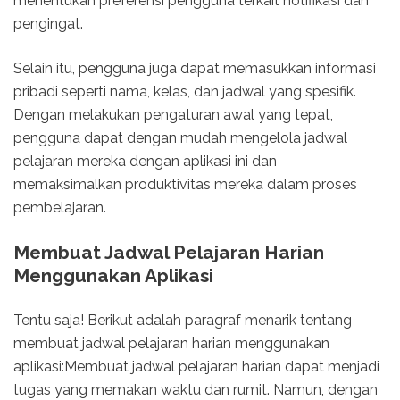
menentukan preferensi pengguna terkait notifikasi dan
pengingat.
Selain itu, pengguna juga dapat memasukkan informasi
pribadi seperti nama, kelas, dan jadwal yang spesifik.
Dengan melakukan pengaturan awal yang tepat,
pengguna dapat dengan mudah mengelola jadwal
pelajaran mereka dengan aplikasi ini dan
memaksimalkan produktivitas mereka dalam proses
pembelajaran.
Membuat Jadwal Pelajaran Harian
Menggunakan Aplikasi
Tentu saja! Berikut adalah paragraf menarik tentang
membuat jadwal pelajaran harian menggunakan
aplikasi:Membuat jadwal pelajaran harian dapat menjadi
tugas yang memakan waktu dan rumit. Namun, dengan