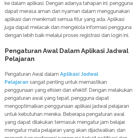
ke dalam aplikasi. Dengan adanya tahapan ini, pengguna
dapat merasa aman dan nyaman dalam menggunakan
aplikasi dan menikmati semua fitur yang ada. Aplikasi
juga dapat melacak dan mengelola informasi pengguna
dengan lebih baik melalui proses registrasi dan login ini.
Pengaturan Awal Dalam Aplikasi Jadwal
Pelajaran
Pengaturan Awal dalam
Aplikasi Jadwal
Pelajaran
sangat penting untuk memastikan
penggunaan yang efisien dan efektif. Dengan melakukan
pengaturan awal yang tepat, pengguna dapat
mengoptimalkan penggunaan aplikasi jadwal pelajaran
untuk kebutuhan mereka. Beberapa pengaturan awal
yang dapat dilakukan termasuk mengatur jam belajar,
mengatur mata pelajaran yang akan dijadwalkan, dan