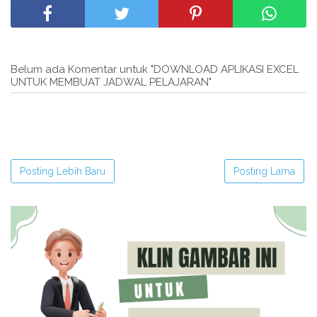
Belum ada Komentar untuk "DOWNLOAD APLIKASI EXCEL
UNTUK MEMBUAT JADWAL PELAJARAN"
Posting Lebih Baru
Posting Lama