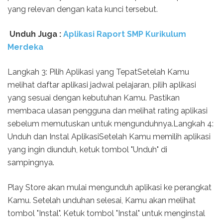
yang relevan dengan kata kunci tersebut.
Unduh Juga :
Aplikasi Raport SMP Kurikulum
Merdeka
Langkah 3: Pilih Aplikasi yang TepatSetelah Kamu
melihat daftar aplikasi jadwal pelajaran, pilih aplikasi
yang sesuai dengan kebutuhan Kamu. Pastikan
membaca ulasan pengguna dan melihat rating aplikasi
sebelum memutuskan untuk mengunduhnya.Langkah 4:
Unduh dan Instal AplikasiSetelah Kamu memilih aplikasi
yang ingin diunduh, ketuk tombol "Unduh" di
sampingnya.
Play Store akan mulai mengunduh aplikasi ke perangkat
Kamu. Setelah unduhan selesai, Kamu akan melihat
tombol "Instal". Ketuk tombol "Instal" untuk menginstal