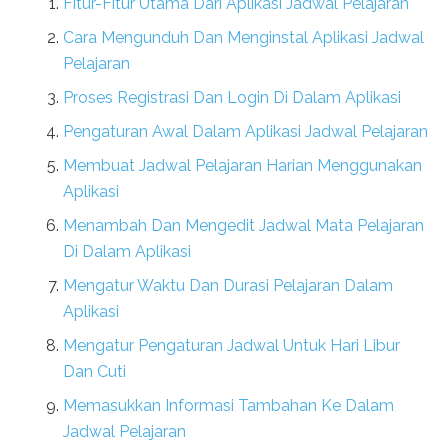
Fitur-Fitur Utama Dari Aplikasi Jadwal Pelajaran
Cara Mengunduh Dan Menginstal Aplikasi Jadwal
Pelajaran
Proses Registrasi Dan Login Di Dalam Aplikasi
Pengaturan Awal Dalam Aplikasi Jadwal Pelajaran
Membuat Jadwal Pelajaran Harian Menggunakan
Aplikasi
Menambah Dan Mengedit Jadwal Mata Pelajaran
Di Dalam Aplikasi
Mengatur Waktu Dan Durasi Pelajaran Dalam
Aplikasi
Mengatur Pengaturan Jadwal Untuk Hari Libur
Dan Cuti
Memasukkan Informasi Tambahan Ke Dalam
Jadwal Pelajaran