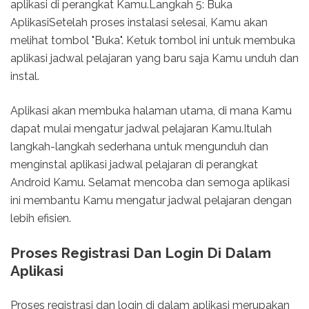
aplikasi di perangkat Kamu.Langkah 5: Buka
AplikasiSetelah proses instalasi selesai, Kamu akan
melihat tombol "Buka". Ketuk tombol ini untuk membuka
aplikasi jadwal pelajaran yang baru saja Kamu unduh dan
instal.
Aplikasi akan membuka halaman utama, di mana Kamu
dapat mulai mengatur jadwal pelajaran Kamu.Itulah
langkah-langkah sederhana untuk mengunduh dan
menginstal aplikasi jadwal pelajaran di perangkat
Android Kamu. Selamat mencoba dan semoga aplikasi
ini membantu Kamu mengatur jadwal pelajaran dengan
lebih efisien.
Proses Registrasi Dan Login Di Dalam
Aplikasi
Proses registrasi dan login di dalam aplikasi merupakan