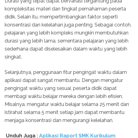
Durasi yang tepat dapat bervariasi tergantung pada
kompleksitas materi dan tingkat pemahaman peserta
didik. Selain itu, mempertimbangkan faktor seperti
konsentrasi dan kelelahan juga penting. Sebagai contoh,
pelajaran yang lebih kompleks mungkin membutuhkan
durasi yang lebih lama, sementara pelajaran yang lebih
sederhana dapat diselesaikan dalam waktu yang lebih
singkat.
Selanjutnya, penggunaan fitur pengingat waktu dalam
aplikasi dapat sangat membantu. Dengan mengatur
pengingat waktu yang sesuai, peserta didik dapat
membagi waktu belajar mereka dengan lebih efisien.
Misalnya, mengatur waktu belajar selama 25 menit dan
istirahat selama 5 menit setiap jam dapat membantu
menjaga konsentrasi dan mengurangi kelelahan.
Unduh Juga :
Aplikasi Raport SMK Kurikulum