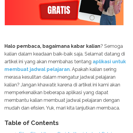
Halo pembaca, bagaimana kabar kalian
? Semoga
kalian dalam keadaan baik-baik saja. Selamat datang di
artikel ini yang akan membahas tentang
aplikasi untuk
membuat jadwal pelajaran
. Apakah kalian sering
merasa kesulitan dalam mengatur jadwal pelajaran
kalian? Jangan khawatir, karena di artikel ini kami akan
memperkenalkan beberapa aplikasi yang dapat
membantu kalian membuat jadwal pelajaran dengan
mudah dan efisien. Yuk, mari kita lanjutkan membaca.
Table of Contents