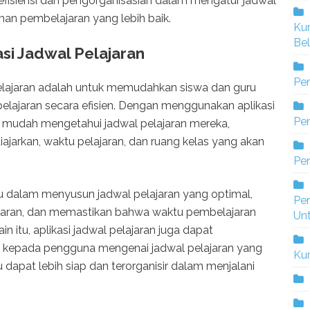
efisiensi dan pengorganisasian dalam mengatur jadwal
an pembelajaran yang lebih baik.
Ku
Bel
si Jadwal Pelajaran
Pe
elajaran adalah untuk memudahkan siswa dan guru
elajaran secara efisien. Dengan menggunakan aplikasi
Pen
n mudah mengetahui jadwal pelajaran mereka,
ajarkan, waktu pelajaran, dan ruang kelas yang akan
Pe
ru dalam menyusun jadwal pelajaran yang optimal,
Pe
ajaran, dan memastikan bahwa waktu pembelajaran
Un
n itu, aplikasi jadwal pelajaran juga dapat
at kepada pengguna mengenai jadwal pelajaran yang
Ku
 dapat lebih siap dan terorganisir dalam menjalani