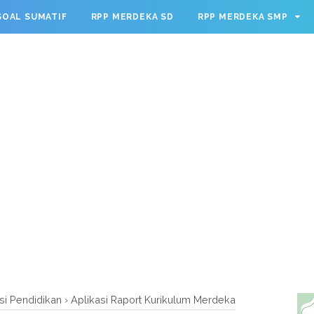
g.cmd.push(function() { googletag.defineSlot('/23209888932
SOAL SUMATIF
RPP MERDEKA SD
RPP MERDEKA SMP
leSingleRequest(); googletag.enableServices(); });
si Pendidikan
›
Aplikasi Raport Kurikulum Merdeka