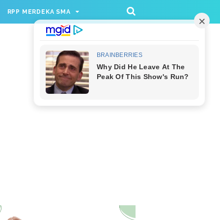
/rppmer', [336, 280], 'div-gpt-ad-1733174991559-
RPP MERDEKA SMA