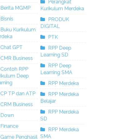
Perangkat
Berita MGMP
Kurikulum Merdeka
Bisnis
PRODUK
DIGITAL
Buku Kurikulum
rdeka
PTK
Chat GPT
RPP Deep
Learning SD
CMR Business
RPP Deep
Contoh RPP
Learning SMA
rikulum Deep
rning
RPP Merdeka
CP TP dan ATP
RPP Merdeka
Belajar
CRM Business
RPP Merdeka
Down
SD
Finance
RPP Merdeka
SMA
Game Penghasil