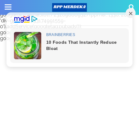
window.googletag = window.googletag || {cmd: []};
googletag.cmd.push(function() {
googletag.defineSlot('/23209888932/rppmer', [336, 280],
'div-gpt-ad-1733174991559-
0').addService(googletag.pubads());
googletag.pubads().enableSingleRequest();
googletag.enableServices(); });