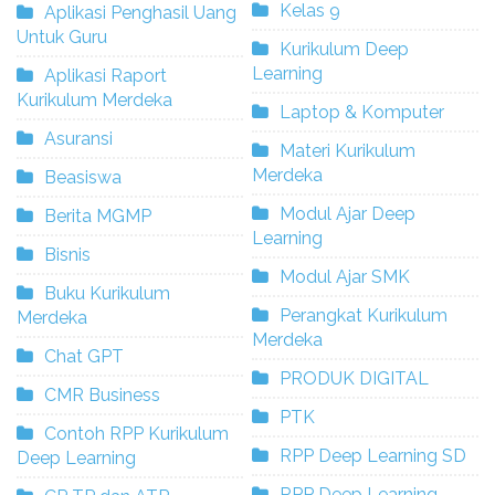
Kelas 9
Aplikasi Penghasil Uang
Untuk Guru
Kurikulum Deep
Learning
Aplikasi Raport
Kurikulum Merdeka
Laptop & Komputer
Asuransi
Materi Kurikulum
Merdeka
Beasiswa
Modul Ajar Deep
Berita MGMP
Learning
Bisnis
Modul Ajar SMK
Buku Kurikulum
Perangkat Kurikulum
Merdeka
Merdeka
Chat GPT
PRODUK DIGITAL
CMR Business
PTK
Contoh RPP Kurikulum
RPP Deep Learning SD
Deep Learning
RPP Deep Learning