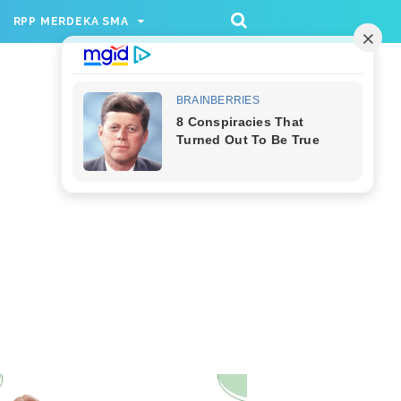
/rppmer', [336, 280], 'div-gpt-ad-1733174991559-
RPP MERDEKA SMA