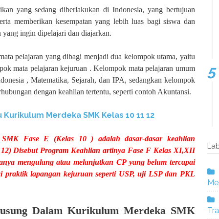
kan yang sedang diberlakukan di Indonesia, yang bertujuan
serta memberikan kesempatan yang lebih luas bagi siswa dan
yang ingin dipelajari dan diajarkan.
ata pelajaran yang dibagi menjadi dua kelompok utama, yaitu
ok mata pelajaran kejuruan . Kelompok mata pelajaran umum
ndonesia , Matematika, Sejarah, dan IPA, sedangkan kelompok
hubungan dengan keahlian tertentu, seperti contoh Akuntansi.
u Kurikulum Merdeka SMK Kelas
10 11 12
n SMK Fase E (Kelas 10 ) adalah dasar-dasar keahlian
Lab
12) Disebut Program Keahlian artinya Fase F Kelas XI,XII
hanya mengulang atau melanjutkan CP yang belum tercapai
lai praktik lapangan kejuruan seperti USP, uji LSP dan PKL
Mer
Diusung Dalam Kurikulum Merdeka SMK
Tra