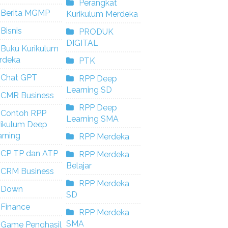
Perangkat
Berita MGMP
Kurikulum Merdeka
Bisnis
PRODUK
DIGITAL
Buku Kurikulum
rdeka
PTK
Chat GPT
RPP Deep
Learning SD
CMR Business
RPP Deep
Contoh RPP
Learning SMA
rikulum Deep
rning
RPP Merdeka
CP TP dan ATP
RPP Merdeka
Belajar
CRM Business
RPP Merdeka
Down
SD
Finance
RPP Merdeka
SMA
Game Penghasil