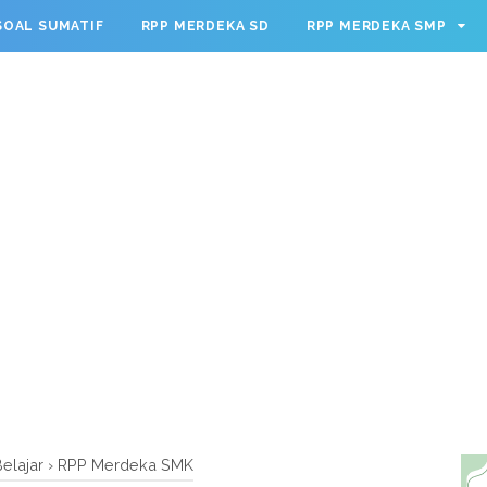
g.cmd.push(function() { googletag.defineSlot('/23209888932
SOAL SUMATIF
RPP MERDEKA SD
RPP MERDEKA SMP
leSingleRequest(); googletag.enableServices(); });
elajar
›
RPP Merdeka SMK