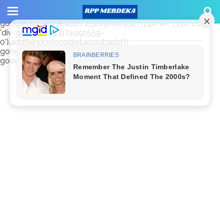
window.googletag = window.googletag || {cmd: []};
googletag.cmd.push(function() {
googletag.defineSlot('/23209888932/rppmer', [336, 280],
'div-gpt-ad-1733174991559-
0').addService(googletag.pubads());
googletag.pubads().enableSingleRequest();
googletag.enableServices(); });