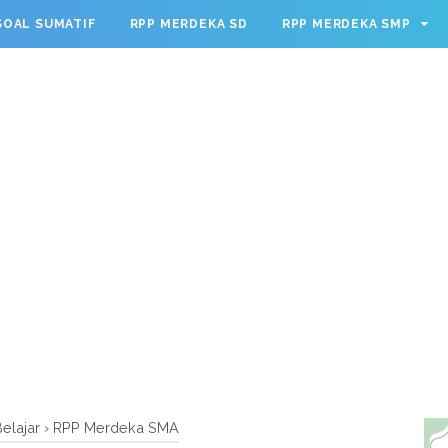
g.cmd.push(function() { googletag.defineSlot('/23209888932
SOAL SUMATIF
RPP MERDEKA SD
RPP MERDEKA SMP
leSingleRequest(); googletag.enableServices(); });
elajar
›
RPP Merdeka SMA