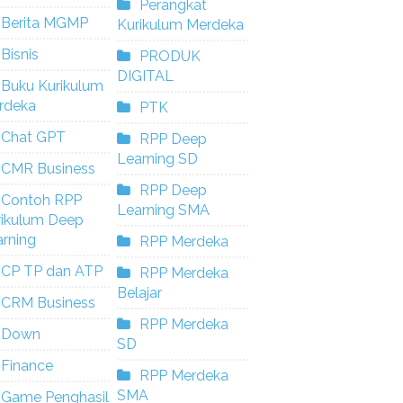
Perangkat
Berita MGMP
Kurikulum Merdeka
Bisnis
PRODUK
DIGITAL
Buku Kurikulum
rdeka
PTK
Chat GPT
RPP Deep
Learning SD
CMR Business
RPP Deep
Contoh RPP
Learning SMA
rikulum Deep
rning
RPP Merdeka
CP TP dan ATP
RPP Merdeka
Belajar
CRM Business
RPP Merdeka
Down
SD
Finance
RPP Merdeka
SMA
Game Penghasil