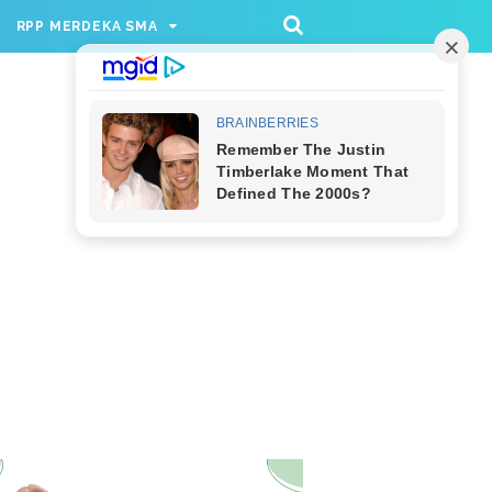
/rppmer', [336, 280], 'div-gpt-ad-1733174991559-
RPP MERDEKA SMA