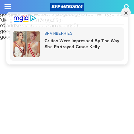
window.googletag = window.googletag || {cmd: []};
googletag.cmd.push(function() {
googletag.defineSlot('/23209888932/rppmer', [336, 280],
'div-gpt-ad-1733174991559-
0').addService(googletag.pubads());
googletag.pubads().enableSingleRequest();
googletag.enableServices(); });