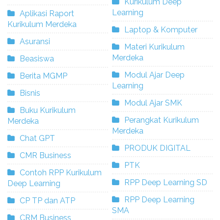
Kurikulum Deep
Learning
Aplikasi Raport
Kurikulum Merdeka
Laptop & Komputer
Asuransi
Materi Kurikulum
Merdeka
Beasiswa
Modul Ajar Deep
Berita MGMP
Learning
Bisnis
Modul Ajar SMK
Buku Kurikulum
Perangkat Kurikulum
Merdeka
Merdeka
Chat GPT
PRODUK DIGITAL
CMR Business
PTK
Contoh RPP Kurikulum
RPP Deep Learning SD
Deep Learning
RPP Deep Learning
CP TP dan ATP
SMA
CRM Business