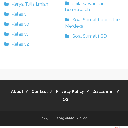
shila sawangan
Karya Tulis Ilmiah
bermasalah
Kelas 1
Soal Sumatif Kurikulum
Kelas 10
Merdeka
Kelas 11
Soal Sumatif SD
Kelas 12
About
Contact
Privacy Policy
Disclaimer
TOS
Copyright 2019
RPPMERDEKA