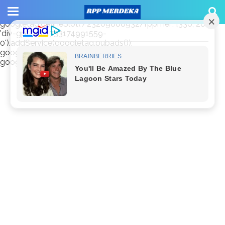
window.googletag = window.googletag || {cmd: []};
googletag.cmd.push(function() {
googletag.defineSlot('/23209888932/rppmer', [336, 280],
'div-gpt-ad-1733174991559-
0').addService(googletag.pubads());
googletag.pubads().enableSingleRequest();
googletag.enableServices(); });