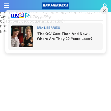
window.googletag = window.googletag || {cmd: []};
googletag.cmd.push(function() {
googletag.defineSlot('/23209888932/rppmer', [336, 280],
'div-gpt-ad-1733174991559-
0').addService(googletag.pubads());
googletag.pubads().enableSingleRequest();
googletag.enableServices(); });