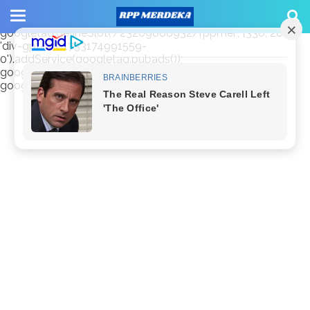
window.googletag = window.googletag || {cmd: []};
googletag.cmd.push(function() {
googletag.defineSlot('/23209888932/rppmer', [336, 280],
'div-gpt-ad-1733174991559-
0').addService(googletag.pubads());
googletag.pubads().enableSingleRequest();
googletag.enableServices(); });