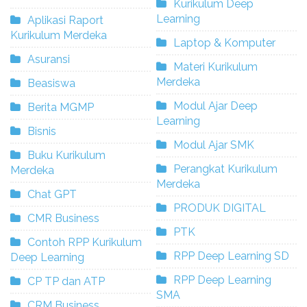
Kurikulum Deep
Learning
Aplikasi Raport
Kurikulum Merdeka
Laptop & Komputer
Asuransi
Materi Kurikulum
Merdeka
Beasiswa
Modul Ajar Deep
Berita MGMP
Learning
Bisnis
Modul Ajar SMK
Buku Kurikulum
Perangkat Kurikulum
Merdeka
Merdeka
Chat GPT
PRODUK DIGITAL
CMR Business
PTK
Contoh RPP Kurikulum
RPP Deep Learning SD
Deep Learning
RPP Deep Learning
CP TP dan ATP
SMA
CRM Business