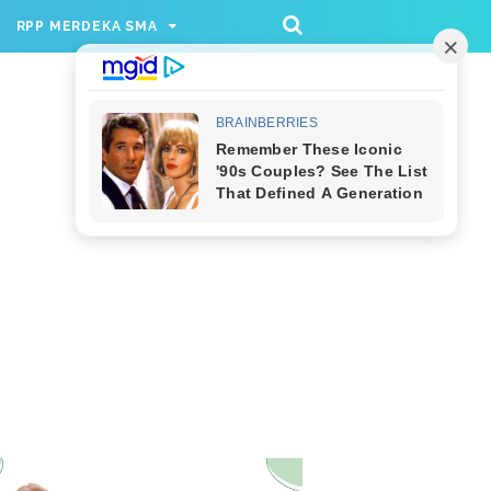
/rppmer', [336, 280], 'div-gpt-ad-1733174991559-
RPP MERDEKA SMA