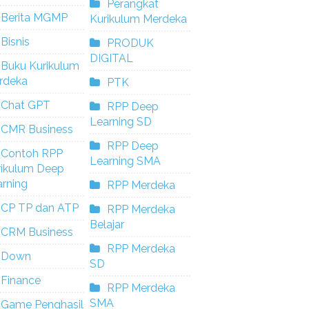
Perangkat
Berita MGMP
Kurikulum Merdeka
Bisnis
PRODUK
DIGITAL
Buku Kurikulum
rdeka
PTK
Chat GPT
RPP Deep
Learning SD
CMR Business
RPP Deep
Contoh RPP
Learning SMA
rikulum Deep
rning
RPP Merdeka
CP TP dan ATP
RPP Merdeka
Belajar
CRM Business
RPP Merdeka
Down
SD
Finance
RPP Merdeka
SMA
Game Penghasil