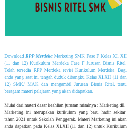
Download
RPP Merdeka
Marketing SMK Fase F Kelas XI, XII
(11 dan 12) Kurikulum Merdeka Fase F Jurusan Bisnis Ritel.
Telah tersedia RPP Merdeka revisi Kurikulum Merdeka. Bagi
anda yang saat ini tengah duduk dibangku Kelas XI,XII (11 dan
12) SMK/ MAK dan mengambil Jurusan Bisnis Ritel, tentu
beragam materi pelajaran yang akan didapatkan.
Mulai dari materi dasar keahlian jurusan misalnya : Marketing dll,
Marketing ini merupakan kurikulum yang baru hadir sekitar
tahun 2021 untuk Sekolah Penggerak. Materi Marketing ini akan
anda dapatkan pada Kelas XI,XII (11 dan 12) untuk Kurikulum