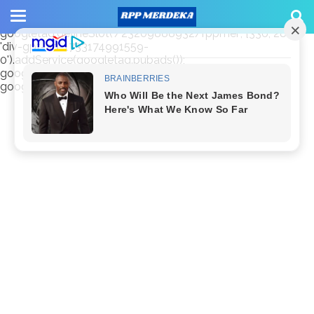
window.googletag = window.googletag || {cmd: []};
googletag.cmd.push(function() {
googletag.defineSlot('/23209888932/rppmer', [336, 280],
'div-gpt-ad-1733174991559-
0').addService(googletag.pubads());
googletag.pubads().enableSingleRequest();
googletag.enableServices(); });