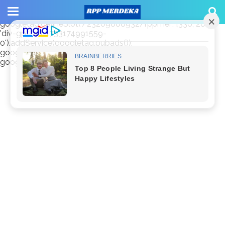
window.googletag = window.googletag || {cmd: []};
googletag.cmd.push(function() {
googletag.defineSlot('/23209888932/rppmer', [336, 280],
'div-gpt-ad-1733174991559-
0').addService(googletag.pubads());
googletag.pubads().enableSingleRequest();
googletag.enableServices(); });