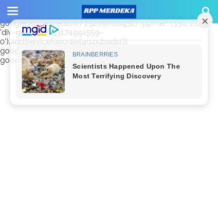
window.googletag = window.googletag || {cmd: []};
googletag.cmd.push(function() {
googletag.defineSlot('/23209888932/rppmer', [336, 280],
'div-gpt-ad-1733174991559-
0').addService(googletag.pubads());
googletag.pubads().enableSingleRequest();
googletag.enableServices(); });