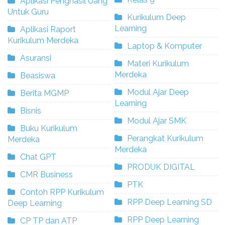
Aplikasi Penghasil Uang
Untuk Guru
Kurikulum Deep
Learning
Aplikasi Raport
Kurikulum Merdeka
Laptop & Komputer
Asuransi
Materi Kurikulum
Merdeka
Beasiswa
Modul Ajar Deep
Berita MGMP
Learning
Bisnis
Modul Ajar SMK
Buku Kurikulum
Perangkat Kurikulum
Merdeka
Merdeka
Chat GPT
PRODUK DIGITAL
CMR Business
PTK
Contoh RPP Kurikulum
RPP Deep Learning SD
Deep Learning
RPP Deep Learning
CP TP dan ATP