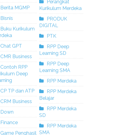
Perangkat
Berita MGMP
Kurikulum Merdeka
Bisnis
PRODUK
DIGITAL
Buku Kurikulum
rdeka
PTK
Chat GPT
RPP Deep
Learning SD
CMR Business
RPP Deep
Contoh RPP
Learning SMA
rikulum Deep
rning
RPP Merdeka
CP TP dan ATP
RPP Merdeka
Belajar
CRM Business
RPP Merdeka
Down
SD
Finance
RPP Merdeka
SMA
Game Penghasil