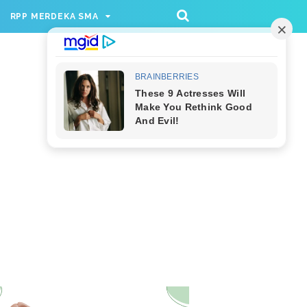
/rppmer', [336, 280], 'div-gpt-ad-1733174991559-
RPP MERDEKA SMA