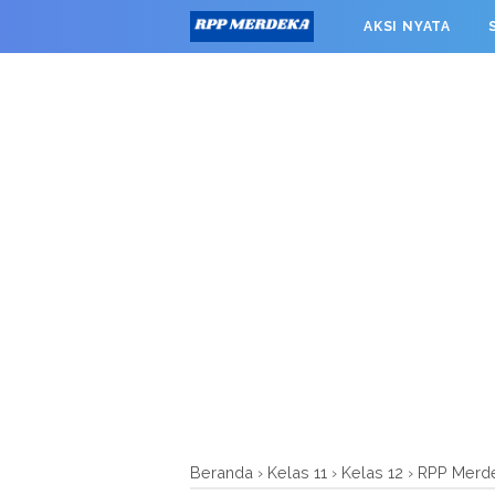
window.googletag = window.googletag || {cmd: []}; googleta
AKSI NYATA
0').addService(googletag.pubads()); googletag.pubads().enab
RPP MERDEKA SMK
Beranda
›
Kelas 11
›
Kelas 12
›
RPP Merd