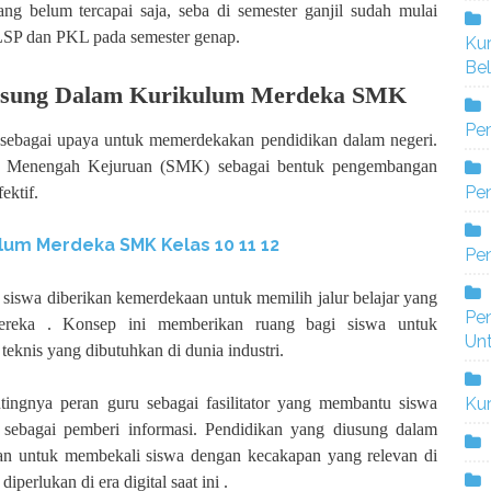
g belum tercapai saja, seba di semester ganjil sudah mulai
i LSP dan PKL pada semester genap.
Ku
Bel
iusung Dalam Kurikulum Merdeka SMK
Pe
 sebagai upaya untuk memerdekakan pendidikan dalam negeri.
ah Menengah Kejuruan (SMK) sebagai bentuk pengembangan
Pen
ektif.
lum Merdeka SMK Kelas 10 11 12
Pe
, siswa diberikan kemerdekaan untuk memilih jalur belajar yang
Pe
ereka . Konsep ini memberikan ruang bagi siswa untuk
Un
eknis yang dibutuhkan di dunia industri.
Ku
tingnya peran guru sebagai fasilitator yang membantu siswa
 sebagai pemberi informasi. Pendidikan yang diusung dalam
n untuk membekali siswa dengan kecakapan yang relevan di
perlukan di era digital saat ini .