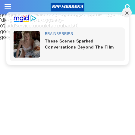
window.googletag = window.googletag || {cmd: []};
googletag.cmd.push(function() {
googletag.defineSlot('/23209888932/rppmer', [336, 280],
'div-gpt-ad-1733174991559-
0').addService(googletag.pubads());
googletag.pubads().enableSingleRequest();
googletag.enableServices(); });