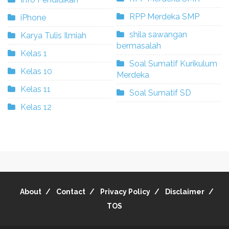
RPP Merdeka SMP
iPhone
shila sawangan
Karya Tulis Ilmiah
bermasalah
Kelas 1
Soal Sumatif Kurikulum
Kelas 10
Merdeka
Kelas 11
Soal Sumatif SD
Kelas 12
About
Contact
Privacy Policy
Disclaimer
TOS