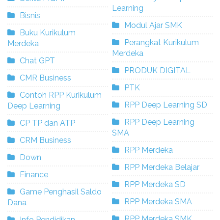
Learning
Bisnis
Modul Ajar SMK
Buku Kurikulum
Perangkat Kurikulum
Merdeka
Merdeka
Chat GPT
PRODUK DIGITAL
CMR Business
PTK
Contoh RPP Kurikulum
RPP Deep Learning SD
Deep Learning
RPP Deep Learning
CP TP dan ATP
SMA
CRM Business
RPP Merdeka
Down
RPP Merdeka Belajar
Finance
RPP Merdeka SD
Game Penghasil Saldo
RPP Merdeka SMA
Dana
RPP Merdeka SMK
Info Pendidikan