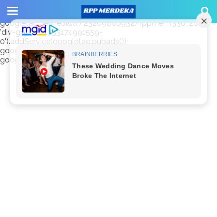
window.googletag = window.googletag || {cmd: []};
googletag.cmd.push(function() {
googletag.defineSlot('/23209888932/rppmer', [336, 280],
'div-gpt-ad-1733174991559-
0').addService(googletag.pubads());
googletag.pubads().enableSingleRequest();
googletag.enableServices(); });