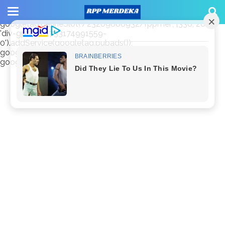
window.googletag = window.googletag || {cmd: []};
googletag.cmd.push(function() {
googletag.defineSlot('/23209888932/rppmer', [336, 280],
'div-gpt-ad-1733174991559-
0').addService(googletag.pubads());
googletag.pubads().enableSingleRequest();
googletag.enableServices(); });