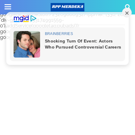
window.googletag = window.googletag || {cmd: []};
googletag.cmd.push(function() {
googletag.defineSlot('/23209888932/rppmer', [336, 280],
'div-gpt-ad-1733174991559-
0').addService(googletag.pubads());
googletag.pubads().enableSingleRequest();
googletag.enableServices(); });