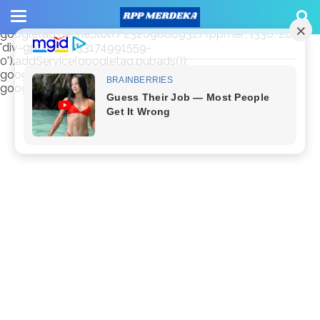
window.googletag = window.googletag || {cmd: []};
googletag.cmd.push(function() {
googletag.defineSlot('/23209888932/rppmer', [336, 280],
'div-gpt-ad-1733174991559-
0').addService(googletag.pubads());
googletag.pubads().enableSingleRequest();
googletag.enableServices(); });