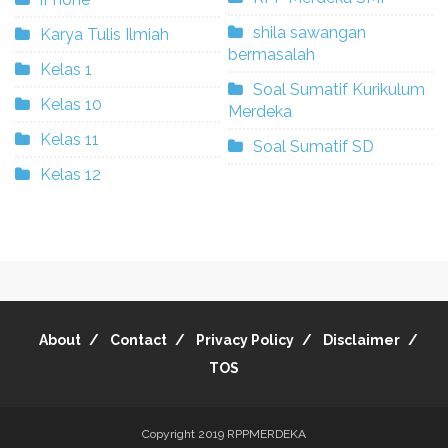
shila sawangan
Karya Tulis Ilmiah
bermasalah
Kelas 1
Soal Sumatif Kurikulum
Kelas 10
Merdeka
Kelas 11
Soal Sumatif SD
Kelas 12
About
Contact
Privacy Policy
Disclaimer
TOS
Copyright 2019
RPPMERDEKA