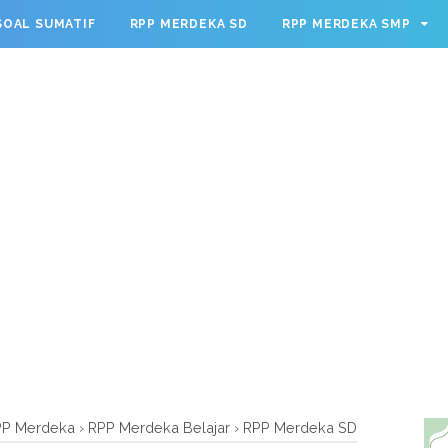
g.cmd.push(function() { googletag.defineSlot('/23209888932
SOAL SUMATIF
RPP MERDEKA SD
RPP MERDEKA SMP
leSingleRequest(); googletag.enableServices(); });
PP Merdeka
›
RPP Merdeka Belajar
›
RPP Merdeka SD