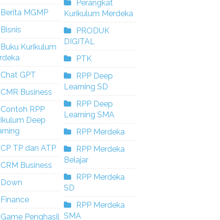
Perangkat
Berita MGMP
Kurikulum Merdeka
Bisnis
PRODUK
DIGITAL
Buku Kurikulum
rdeka
PTK
Chat GPT
RPP Deep
Learning SD
CMR Business
RPP Deep
Contoh RPP
Learning SMA
rikulum Deep
rning
RPP Merdeka
CP TP dan ATP
RPP Merdeka
Belajar
CRM Business
RPP Merdeka
Down
SD
Finance
RPP Merdeka
SMA
Game Penghasil