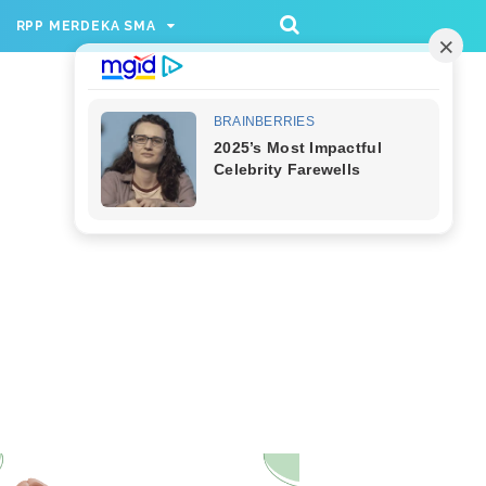
/rppmer', [336, 280], 'div-gpt-ad-1733174991559-
RPP MERDEKA SMA