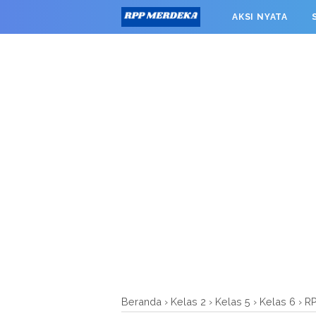
window.googletag = window.googletag || {cmd: []}; googleta
AKSI NYATA
0').addService(googletag.pubads()); googletag.pubads().enab
RPP MERDEKA SMK
Beranda
›
Kelas 2
›
Kelas 5
›
Kelas 6
›
R