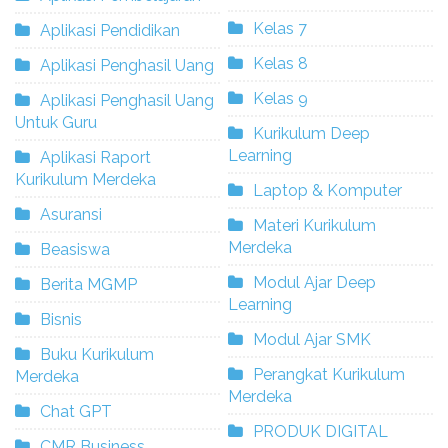
Kelas 7
Aplikasi Pendidikan
Kelas 8
Aplikasi Penghasil Uang
Kelas 9
Aplikasi Penghasil Uang
Untuk Guru
Kurikulum Deep
Learning
Aplikasi Raport
Kurikulum Merdeka
Laptop & Komputer
Asuransi
Materi Kurikulum
Merdeka
Beasiswa
Modul Ajar Deep
Berita MGMP
Learning
Bisnis
Modul Ajar SMK
Buku Kurikulum
Perangkat Kurikulum
Merdeka
Merdeka
Chat GPT
PRODUK DIGITAL
CMR Business