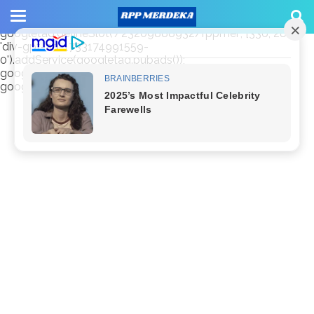
window.googletag = window.googletag || {cmd: []};
googletag.cmd.push(function() {
googletag.defineSlot('/23209888932/rppmer', [336, 280],
'div-gpt-ad-1733174991559-
0').addService(googletag.pubads());
googletag.pubads().enableSingleRequest();
googletag.enableServices(); });