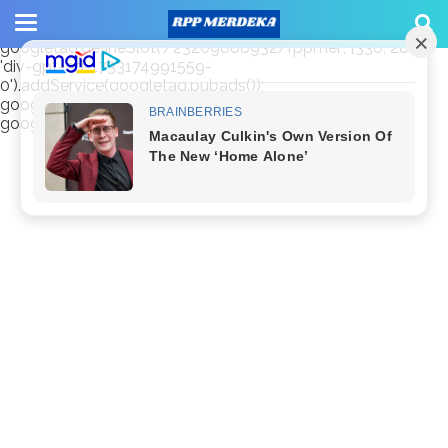
window.googletag = window.googletag || {cmd: []};
googletag.cmd.push(function() {
googletag.defineSlot('/23209888932/rppmer', [336, 280],
'div-gpt-ad-1733174991559-
0').addService(googletag.pubads());
googletag.pubads().enableSingleRequest();
googletag.enableServices(); });