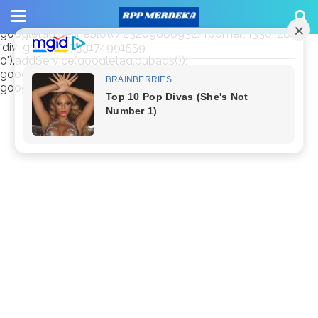
window.googletag = window.googletag || {cmd: []};
googletag.cmd.push(function() {
googletag.defineSlot('/23209888932/rppmer', [336, 280],
'div-gpt-ad-1733174991559-
0').addService(googletag.pubads());
googletag.pubads().enableSingleRequest();
googletag.enableServices(); });