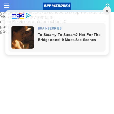
window.googletag = window.googletag || {cmd: []};
googletag.cmd.push(function() {
googletag.defineSlot('/23209888932/rppmer', [336, 280],
'div-gpt-ad-1733174991559-
0').addService(googletag.pubads());
googletag.pubads().enableSingleRequest();
googletag.enableServices(); });