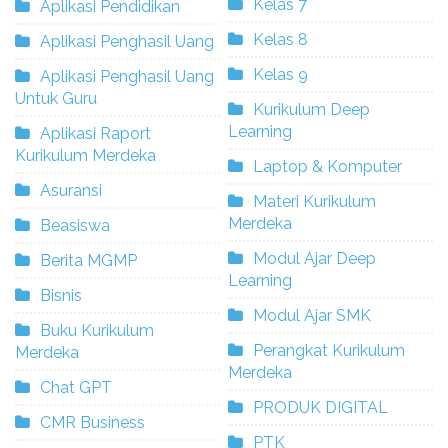
Kelas 7
Aplikasi Pendidikan
Kelas 8
Aplikasi Penghasil Uang
Kelas 9
Aplikasi Penghasil Uang
Untuk Guru
Kurikulum Deep
Learning
Aplikasi Raport
Kurikulum Merdeka
Laptop & Komputer
Asuransi
Materi Kurikulum
Merdeka
Beasiswa
Modul Ajar Deep
Berita MGMP
Learning
Bisnis
Modul Ajar SMK
Buku Kurikulum
Perangkat Kurikulum
Merdeka
Merdeka
Chat GPT
PRODUK DIGITAL
CMR Business
PTK