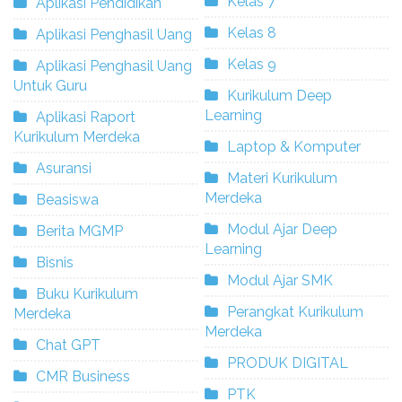
Kelas 7
Aplikasi Pendidikan
Kelas 8
Aplikasi Penghasil Uang
Kelas 9
Aplikasi Penghasil Uang
Untuk Guru
Kurikulum Deep
Learning
Aplikasi Raport
Kurikulum Merdeka
Laptop & Komputer
Asuransi
Materi Kurikulum
Merdeka
Beasiswa
Modul Ajar Deep
Berita MGMP
Learning
Bisnis
Modul Ajar SMK
Buku Kurikulum
Perangkat Kurikulum
Merdeka
Merdeka
Chat GPT
PRODUK DIGITAL
CMR Business
PTK