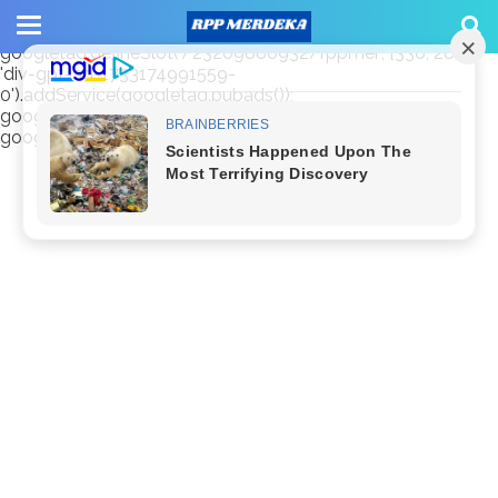
window.googletag = window.googletag || {cmd: []};
googletag.cmd.push(function() {
googletag.defineSlot('/23209888932/rppmer', [336, 280],
'div-gpt-ad-1733174991559-
0').addService(googletag.pubads());
googletag.pubads().enableSingleRequest();
googletag.enableServices(); });