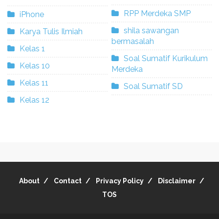
RPP Merdeka SMP
iPhone
shila sawangan
Karya Tulis Ilmiah
bermasalah
Kelas 1
Soal Sumatif Kurikulum
Kelas 10
Merdeka
Kelas 11
Soal Sumatif SD
Kelas 12
About
Contact
Privacy Policy
Disclaimer
TOS