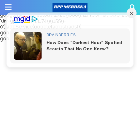
window.googletag = window.googletag || {cmd: []};
googletag.cmd.push(function() {
googletag.defineSlot('/23209888932/rppmer', [336, 280],
'div-gpt-ad-1733174991559-
0').addService(googletag.pubads());
googletag.pubads().enableSingleRequest();
googletag.enableServices(); });