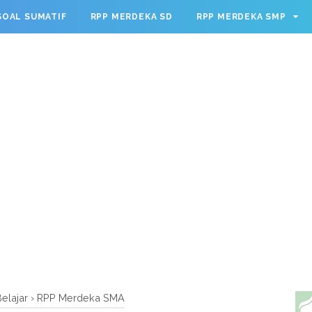
g.cmd.push(function() { googletag.defineSlot('/23209888932
SOAL SUMATIF
RPP MERDEKA SD
RPP MERDEKA SMP
leSingleRequest(); googletag.enableServices(); });
elajar
›
RPP Merdeka SMA