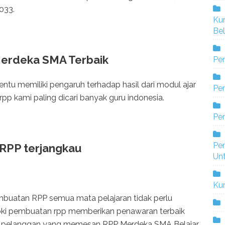
033.
Ku
Bel
Merdeka SMA Terbaik
Pe
u memiliki pengaruh terhadap hasil dari modul ajar
Pen
pp kami paling dicari banyak guru indonesia.
Pe
Pe
 RPP terjangkau
Un
Ku
buatan RPP semua mata pelajaran tidak perlu
oki pembuatan rpp memberikan penawaran terbaik
a pelanggan yang memesan RPP Merdeka SMA Belajar.