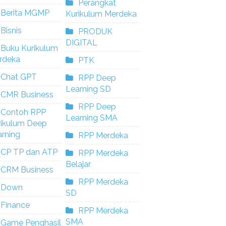
Perangkat
Berita MGMP
Kurikulum Merdeka
Bisnis
PRODUK
DIGITAL
Buku Kurikulum
rdeka
PTK
Chat GPT
RPP Deep
Learning SD
CMR Business
RPP Deep
Contoh RPP
Learning SMA
rikulum Deep
rning
RPP Merdeka
CP TP dan ATP
RPP Merdeka
Belajar
CRM Business
RPP Merdeka
Down
SD
Finance
RPP Merdeka
SMA
Game Penghasil