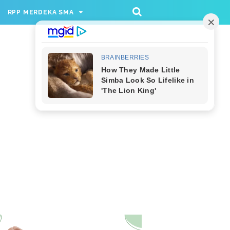
/rppmer', [336, 280], 'div-gpt-ad-1733174991559-
RPP MERDEKA SMA