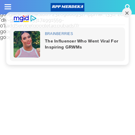
window.googletag = window.googletag || {cmd: []};
googletag.cmd.push(function() {
googletag.defineSlot('/23209888932/rppmer', [336, 280],
'div-gpt-ad-1733174991559-
0').addService(googletag.pubads());
googletag.pubads().enableSingleRequest();
googletag.enableServices(); });