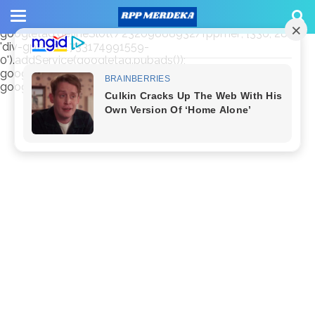
window.googletag = window.googletag || {cmd: []};
googletag.cmd.push(function() {
googletag.defineSlot('/23209888932/rppmer', [336, 280],
'div-gpt-ad-1733174991559-
0').addService(googletag.pubads());
googletag.pubads().enableSingleRequest();
googletag.enableServices(); });