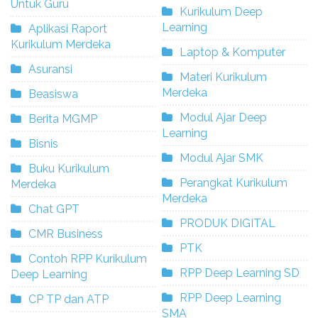
Untuk Guru
Kurikulum Deep
Learning
Aplikasi Raport
Kurikulum Merdeka
Laptop & Komputer
Asuransi
Materi Kurikulum
Merdeka
Beasiswa
Modul Ajar Deep
Berita MGMP
Learning
Bisnis
Modul Ajar SMK
Buku Kurikulum
Perangkat Kurikulum
Merdeka
Merdeka
Chat GPT
PRODUK DIGITAL
CMR Business
PTK
Contoh RPP Kurikulum
RPP Deep Learning SD
Deep Learning
RPP Deep Learning
CP TP dan ATP
SMA