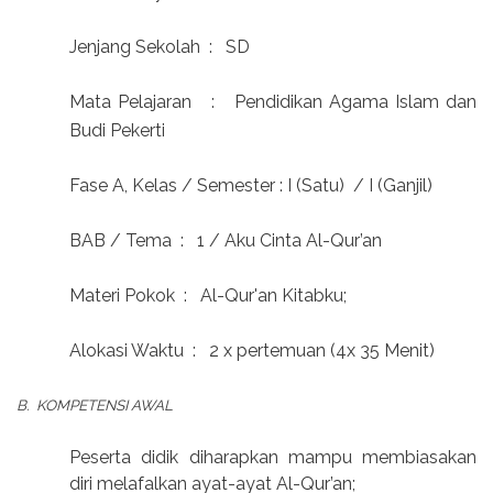
Jenjang Sekolah
:
SD
Mata Pelajaran
:
Pendidikan Agama Islam dan
Budi Pekerti
Fase A, Kelas / Semester : I (Satu)
/ I (Ganjil)
BAB / Tema
:
1 / Aku Cinta Al-Qur’an
Materi Pokok
:
Al-Qur'an Kitabku;
Alokasi Waktu
:
2 x pertemuan (4x 35 Menit)
B.
KOMPETENSI AWAL
Peserta didik diharapkan mampu membiasakan
diri melafalkan ayat-ayat Al-Qur’an;