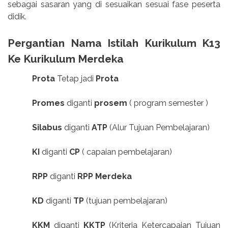
sebagai sasaran yang di sesuaikan sesuai fase peserta
didik.
Pergantian Nama Istilah Kurikulum K13
Ke Kurikulum Merdeka
Prota
Tetap jadi
Prota
Promes
diganti
prosem
( program semester )
Silabus
diganti
ATP
(Alur Tujuan Pembelajaran)
KI
diganti
CP
( capaian pembelajaran)
RPP
diganti
RPP Merdeka
KD
diganti
TP
(tujuan pembelajaran)
KKM
diganti
KKTP
(Kriteria Ketercapaian Tujuan