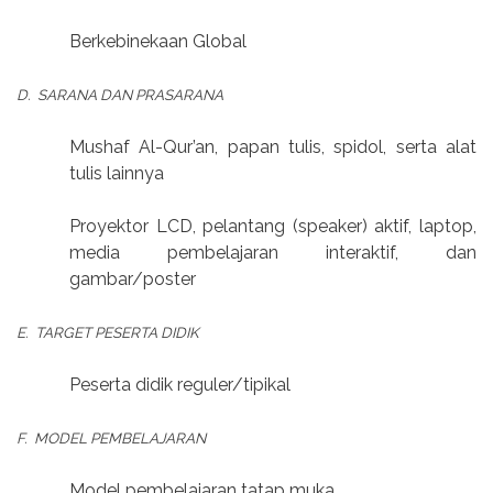
Berkebinekaan Global
D.
SARANA DAN PRASARANA
Mushaf Al-Qur’an, papan tulis, spidol, serta alat
tulis lainnya
Proyektor LCD, pelantang (speaker) aktif, laptop,
media pembelajaran interaktif, dan
gambar/poster
E.
TARGET PESERTA DIDIK
Peserta didik reguler/tipikal
F.
MODEL PEMBELAJARAN
Model pembelajaran tatap muka.