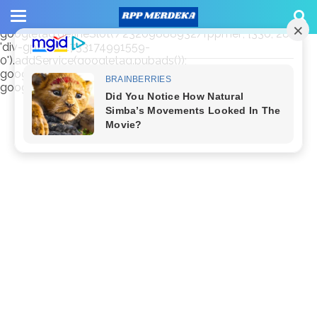
window.googletag = window.googletag || {cmd: []};
googletag.cmd.push(function() {
googletag.defineSlot('/23209888932/rppmer', [336, 280],
'div-gpt-ad-1733174991559-
0').addService(googletag.pubads());
googletag.pubads().enableSingleRequest();
googletag.enableServices(); });