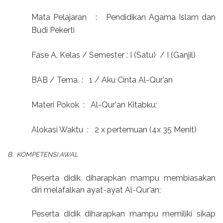
Mata Pelajaran
:
Pendidikan Agama Islam dan
Budi Pekerti
Fase A, Kelas / Semester : I (Satu)
/ I (Ganjil)
BAB / Tema
:
1 / Aku Cinta Al-Qur’an
Materi Pokok
:
Al-Qur'an Kitabku;
Alokasi Waktu
:
2 x pertemuan (4x 35 Menit)
B.
KOMPETENSI AWAL
Peserta didik diharapkan mampu membiasakan
diri melafalkan ayat-ayat Al-Qur’an;
Peserta didik diharapkan mampu memiliki sikap