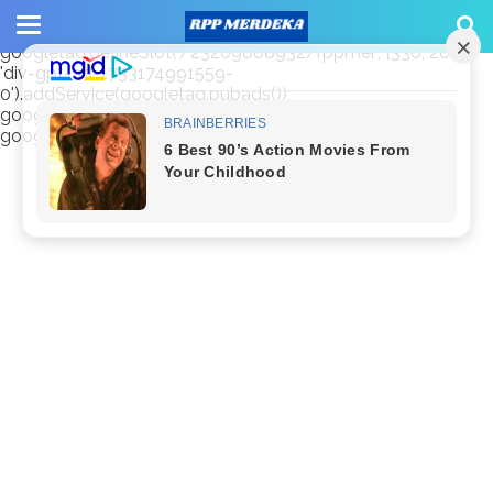
window.googletag = window.googletag || {cmd: []};
googletag.cmd.push(function() {
googletag.defineSlot('/23209888932/rppmer', [336, 280],
'div-gpt-ad-1733174991559-
0').addService(googletag.pubads());
googletag.pubads().enableSingleRequest();
googletag.enableServices(); });