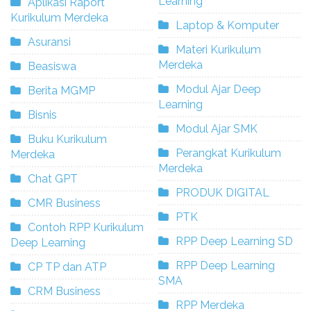
Learning
Aplikasi Raport
Kurikulum Merdeka
Laptop & Komputer
Asuransi
Materi Kurikulum
Merdeka
Beasiswa
Modul Ajar Deep
Berita MGMP
Learning
Bisnis
Modul Ajar SMK
Buku Kurikulum
Perangkat Kurikulum
Merdeka
Merdeka
Chat GPT
PRODUK DIGITAL
CMR Business
PTK
Contoh RPP Kurikulum
RPP Deep Learning SD
Deep Learning
RPP Deep Learning
CP TP dan ATP
SMA
CRM Business
RPP Merdeka