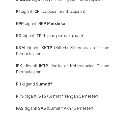
KI
diganti
CP
( capaian pembelajaran)
RPP
diganti
RPP Merdeka
KD
diganti
TP
(tujuan pembelajaran)
KKM
diganti
KKTP
(Kriteria Ketercapaian Tujuan
Pembelajaran)
IPK
diganti
IKTP
(Indikator Ketercapaian Tujuan
Pembelajaran)
PH
diganti
Sumatif
PTS
diganti
STS
(Sumatif Tengah Semester)
PAS
diganti
SAS
(Sumatif Akhir Semester)