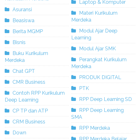
Laptop & Komputer
Asuransi
Materi Kurikulum
Merdeka
Beasiswa
Modul Ajar Deep
Berita MGMP
Learning
Bisnis
Modul Ajar SMK
Buku Kurikulum
Perangkat Kurikulum
Merdeka
Merdeka
Chat GPT
PRODUK DIGITAL
CMR Business
PTK
Contoh RPP Kurikulum
RPP Deep Learning SD
Deep Learning
RPP Deep Learning
CP TP dan ATP
SMA
CRM Business
RPP Merdeka
Down
RPP Merdeka Belajar