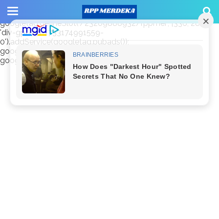
window.googletag = window.googletag || {cmd: []};
googletag.cmd.push(function() {
googletag.defineSlot('/23209888932/rppmer', [336, 280],
'div-gpt-ad-1733174991559-
0').addService(googletag.pubads());
googletag.pubads().enableSingleRequest();
googletag.enableServices(); });