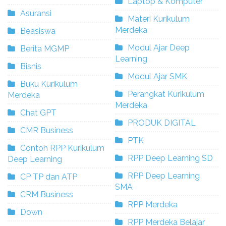
Laptop & Komputer
Asuransi
Materi Kurikulum
Merdeka
Beasiswa
Modul Ajar Deep
Berita MGMP
Learning
Bisnis
Modul Ajar SMK
Buku Kurikulum
Perangkat Kurikulum
Merdeka
Merdeka
Chat GPT
PRODUK DIGITAL
CMR Business
PTK
Contoh RPP Kurikulum
RPP Deep Learning SD
Deep Learning
RPP Deep Learning
CP TP dan ATP
SMA
CRM Business
RPP Merdeka
Down
RPP Merdeka Belajar