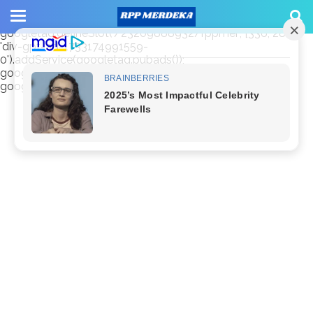
window.googletag = window.googletag || {cmd: []};
googletag.cmd.push(function() {
googletag.defineSlot('/23209888932/rppmer', [336, 280],
'div-gpt-ad-1733174991559-
0').addService(googletag.pubads());
googletag.pubads().enableSingleRequest();
googletag.enableServices(); });