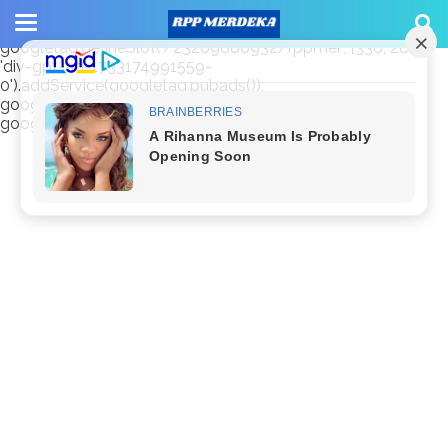
window.googletag = window.googletag || {cmd: []};
googletag.cmd.push(function() {
googletag.defineSlot('/23209888932/rppmer', [336, 280],
'div-gpt-ad-1733174991559-
0').addService(googletag.pubads());
googletag.pubads().enableSingleRequest();
googletag.enableServices(); });