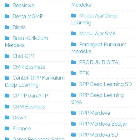
Merdeka
Beasiswa
Modul Ajar Deep
Berita MGMP
Learning
Bisnis
Modul Ajar SMK
Buku Kurikulum
Perangkat Kurikulum
Merdeka
Merdeka
Chat GPT
PRODUK DIGITAL
CMR Business
PTK
Contoh RPP Kurikulum
RPP Deep Learning SD
Deep Learning
RPP Deep Learning
CP TP dan ATP
SMA
CRM Business
RPP Merdeka
Down
RPP Merdeka Belajar
Finance
RPP Merdeka SD
Game Penghasil Saldo