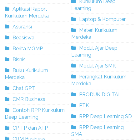
Kurikulum Deep
Learning
Aplikasi Raport
Kurikulum Merdeka
Laptop & Komputer
Asuransi
Materi Kurikulum
Merdeka
Beasiswa
Modul Ajar Deep
Berita MGMP
Learning
Bisnis
Modul Ajar SMK
Buku Kurikulum
Perangkat Kurikulum
Merdeka
Merdeka
Chat GPT
PRODUK DIGITAL
CMR Business
PTK
Contoh RPP Kurikulum
RPP Deep Learning SD
Deep Learning
RPP Deep Learning
CP TP dan ATP
SMA
CRM Business