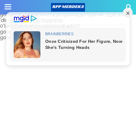
window.googletag = window.googletag || {cmd: []};
googletag.cmd.push(function() {
googletag.defineSlot('/23209888932/rppmer', [336, 280],
'div-gpt-ad-1733174991559-
0').addService(googletag.pubads());
googletag.pubads().enableSingleRequest();
googletag.enableServices(); });