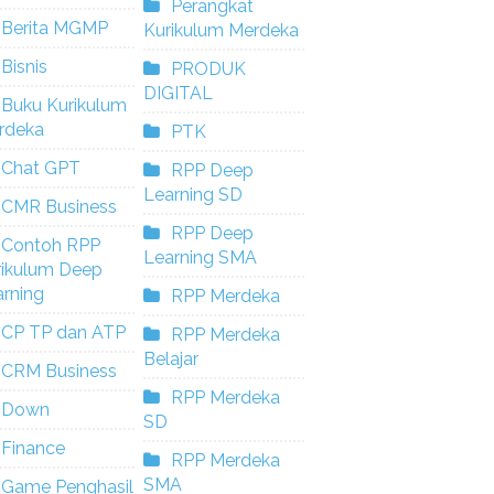
Perangkat
Berita MGMP
Kurikulum Merdeka
Bisnis
PRODUK
DIGITAL
Buku Kurikulum
rdeka
PTK
Chat GPT
RPP Deep
Learning SD
CMR Business
RPP Deep
Contoh RPP
Learning SMA
rikulum Deep
rning
RPP Merdeka
CP TP dan ATP
RPP Merdeka
Belajar
CRM Business
RPP Merdeka
Down
SD
Finance
RPP Merdeka
SMA
Game Penghasil