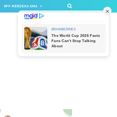
/rppmer', [336, 280], 'div-gpt-ad-1733174991559-
RPP MERDEKA SMA